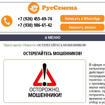
+7 (926) 455-69-74
Написать в WhatsApp
+7 (930) 986-61-42
Заказать звонок
МЕНЮ
Пресс-центр
›
Новости
›
ОСТЕРЕГАЙТЕСЬ МОШЕННИКОВ!
ОСТЕРЕГАЙТЕСЬ МОШЕННИКОВ!
В сфере п
сельхозпр
действует
посредник
понятно: 
с произво
зерна на
сложно, п
потратить
времени н
отбор и у