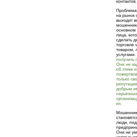
контактов.
Проблема 
на рынок 
выходит в
мошенник
основном 
лица, кот
сделать д
торговле 
товаром, 
услугами.
получить 
Они не з
об этике и
пожертвов
только св
репутацие
добрым и
серьёзны
организац
их.
Мошенник
становят
люди, под
предприни
Они не ум