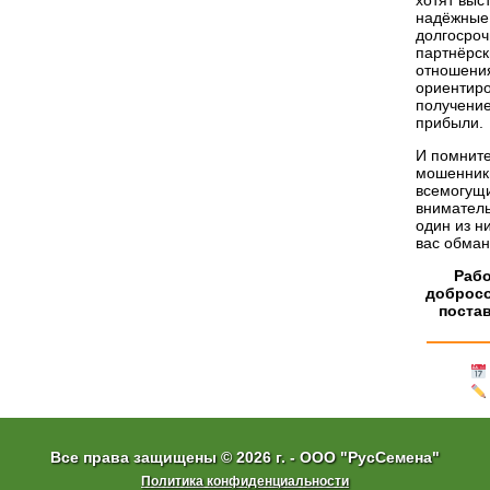
хотят выс
надёжные
долгосро
партнёрск
отношени
ориентир
получени
прибыли.
И помните
мошенник
всемогущи
вниматель
один из н
вас обман
Рабо
доброс
поста
Все права защищены © 2026 г. - ООО "РусСемена"
Политика конфиденциальности