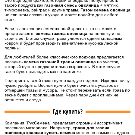
Это ещё один фактор, который определил популярность
такого продукта как
газонная смесь овсяница
+ мятлик,
тимофеевка, райграс и другие травы.
Газон семена овсяница
не слишком сложен в уходе и может подойти для любого
стиля.
Если вы поклонник естественной красоты, то вы можете
просто засеять
семена газона овсяница
на полянку и не
стричь ее. В этом случае трава уляжется одним сплошным
ковром и будет производить впечатление кусочка лесной
поляны.
Для любителей более классического подхода предлагается
посадить
семена газонной травы овсяница
на участок,
который нужно предварительно выровнять. В этом случае
газон будет выглядеть как на картинке.
Подстригать такой газон нужно каждую неделю. Изредка почву
нужно удобрять. Весной нужно будет очистить участок от
отмершей травы и мусора. Не стоит переживать если трава по
весне будет с проплешинами. Через пару дней от них не
останется и следа.
Где купить?
Компания "РусСемена" предлагает огромный ассортимент
посевного материала. Например,
трава для газона
овсяница красная купить семена
можно на самых выгодных